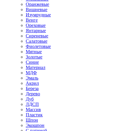
Оранжевые
Вишневые
Изумрудные
Венге
Ореховые
Янтарные
Сиреневые
Салатовые
Фиолетовые
Мятные
Золотые
Синие
Материал
МДФ
Эмаль
Акрил
Береза
Дерево
Дуб
ЛДСП
Массив
Пластик
Шпон
Экошпон
С патиной