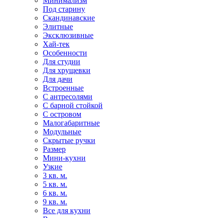
Минимализм
Под старину
Скандинавские
Элитные
Эксклюзивные
Хай-тек
Особенности
Для студии
Для хрущевки
Для дачи
Встроенные
С антресолями
С барной стойкой
С островом
Малогабаритные
Модульные
Скрытые ручки
Размер
Мини-кухни
Узкие
3 кв. м.
5 кв. м.
6 кв. м.
9 кв. м.
Все для кухни