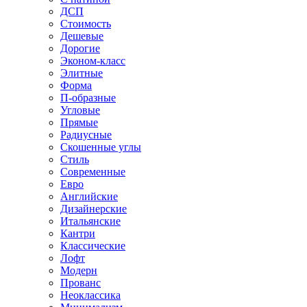
ДСП
Стоимость
Дешевые
Дорогие
Эконом-класс
Элитные
Форма
П-образные
Угловые
Прямые
Радиусные
Скошенные углы
Стиль
Современные
Евро
Английские
Дизайнерские
Итальянские
Кантри
Классические
Лофт
Модерн
Прованс
Неоклассика