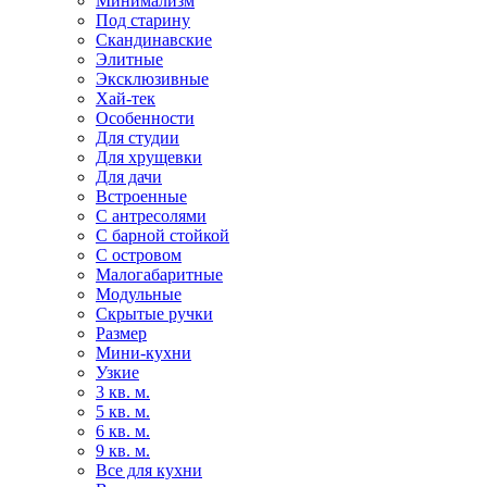
Минимализм
Под старину
Скандинавские
Элитные
Эксклюзивные
Хай-тек
Особенности
Для студии
Для хрущевки
Для дачи
Встроенные
С антресолями
С барной стойкой
С островом
Малогабаритные
Модульные
Скрытые ручки
Размер
Мини-кухни
Узкие
3 кв. м.
5 кв. м.
6 кв. м.
9 кв. м.
Все для кухни