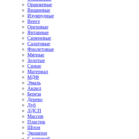
Оранжевые
Вишневые
Изумрудные
Венге
Ореховые
Янтарные
Сиреневые
Салатовые
Фиолетовые
Мятные
Золотые
Синие
Материал
МДФ
Эмаль
Акрил
Береза
Дерево
Дуб
ЛДСП
Массив
Пластик
Шпон
Экошпон
С патиной