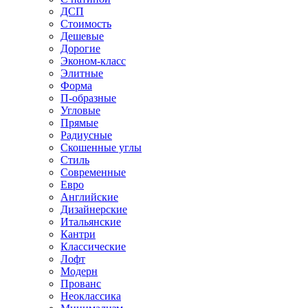
ДСП
Стоимость
Дешевые
Дорогие
Эконом-класс
Элитные
Форма
П-образные
Угловые
Прямые
Радиусные
Скошенные углы
Стиль
Современные
Евро
Английские
Дизайнерские
Итальянские
Кантри
Классические
Лофт
Модерн
Прованс
Неоклассика