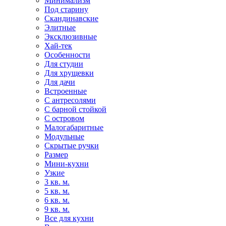
Минимализм
Под старину
Скандинавские
Элитные
Эксклюзивные
Хай-тек
Особенности
Для студии
Для хрущевки
Для дачи
Встроенные
С антресолями
С барной стойкой
С островом
Малогабаритные
Модульные
Скрытые ручки
Размер
Мини-кухни
Узкие
3 кв. м.
5 кв. м.
6 кв. м.
9 кв. м.
Все для кухни