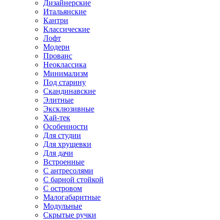
Дизайнерские
Итальянские
Кантри
Классические
Лофт
Модерн
Прованс
Неоклассика
Минимализм
Под старину
Скандинавские
Элитные
Эксклюзивные
Хай-тек
Особенности
Для студии
Для хрущевки
Для дачи
Встроенные
С антресолями
С барной стойкой
С островом
Малогабаритные
Модульные
Скрытые ручки