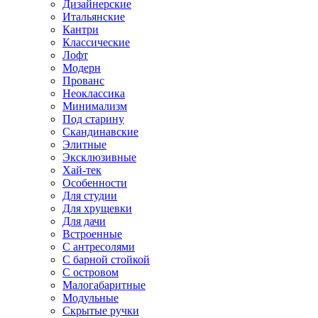
Дизайнерские
Итальянские
Кантри
Классические
Лофт
Модерн
Прованс
Неоклассика
Минимализм
Под старину
Скандинавские
Элитные
Эксклюзивные
Хай-тек
Особенности
Для студии
Для хрущевки
Для дачи
Встроенные
С антресолями
С барной стойкой
С островом
Малогабаритные
Модульные
Скрытые ручки