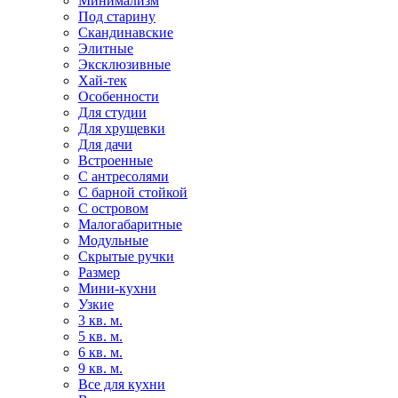
Минимализм
Под старину
Скандинавские
Элитные
Эксклюзивные
Хай-тек
Особенности
Для студии
Для хрущевки
Для дачи
Встроенные
С антресолями
С барной стойкой
С островом
Малогабаритные
Модульные
Скрытые ручки
Размер
Мини-кухни
Узкие
3 кв. м.
5 кв. м.
6 кв. м.
9 кв. м.
Все для кухни