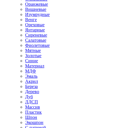
Оранжевые
Вишневые
Изумрудные
Венге
Ореховые
Янтарные
Сиреневые
Салатовые
Фиолетовые
Мятные
Золотые
Синие
Материал
МДФ
Эмаль
Акрил
Береза
Дерево
Дуб
ЛДСП
Массив
Пластик
Шпон
Экошпон
С патиной