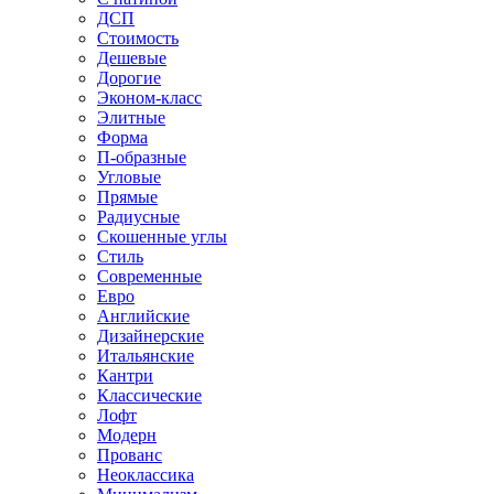
ДСП
Стоимость
Дешевые
Дорогие
Эконом-класс
Элитные
Форма
П-образные
Угловые
Прямые
Радиусные
Скошенные углы
Стиль
Современные
Евро
Английские
Дизайнерские
Итальянские
Кантри
Классические
Лофт
Модерн
Прованс
Неоклассика