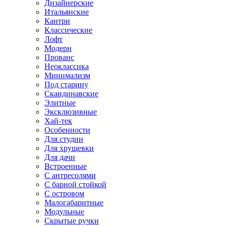
Дизайнерские
Итальянские
Кантри
Классические
Лофт
Модерн
Прованс
Неоклассика
Минимализм
Под старину
Скандинавские
Элитные
Эксклюзивные
Хай-тек
Особенности
Для студии
Для хрущевки
Для дачи
Встроенные
С антресолями
С барной стойкой
С островом
Малогабаритные
Модульные
Скрытые ручки