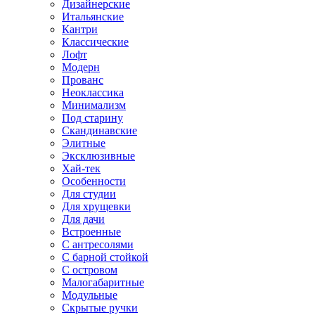
Дизайнерские
Итальянские
Кантри
Классические
Лофт
Модерн
Прованс
Неоклассика
Минимализм
Под старину
Скандинавские
Элитные
Эксклюзивные
Хай-тек
Особенности
Для студии
Для хрущевки
Для дачи
Встроенные
С антресолями
С барной стойкой
С островом
Малогабаритные
Модульные
Скрытые ручки