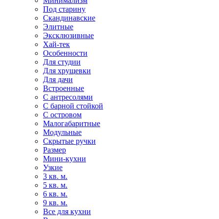
Минимализм
Под старину
Скандинавские
Элитные
Эксклюзивные
Хай-тек
Особенности
Для студии
Для хрущевки
Для дачи
Встроенные
С антресолями
С барной стойкой
С островом
Малогабаритные
Модульные
Скрытые ручки
Размер
Мини-кухни
Узкие
3 кв. м.
5 кв. м.
6 кв. м.
9 кв. м.
Все для кухни