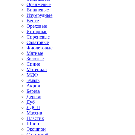
Оранжевые
Вишневые
Изумрудные
Венге
Ореховые
Янтарные
Сиреневые
Салатовые
Фиолетовые
Мятные
Золотые
Синие
Материал
МДФ
Эмаль
Акрил
Береза
Дерево
Дуб
ЛДСП
Массив
Пластик
Шпон
Экошпон
С патиной