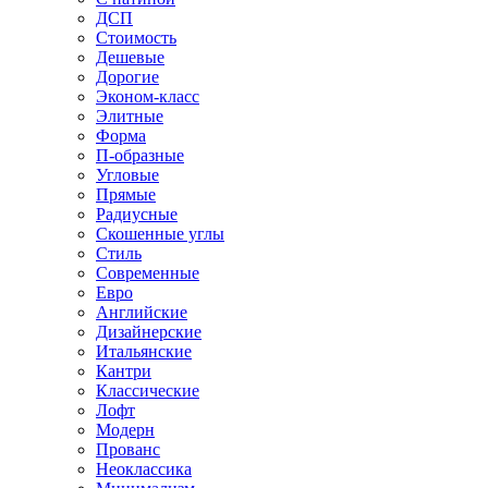
ДСП
Стоимость
Дешевые
Дорогие
Эконом-класс
Элитные
Форма
П-образные
Угловые
Прямые
Радиусные
Скошенные углы
Стиль
Современные
Евро
Английские
Дизайнерские
Итальянские
Кантри
Классические
Лофт
Модерн
Прованс
Неоклассика