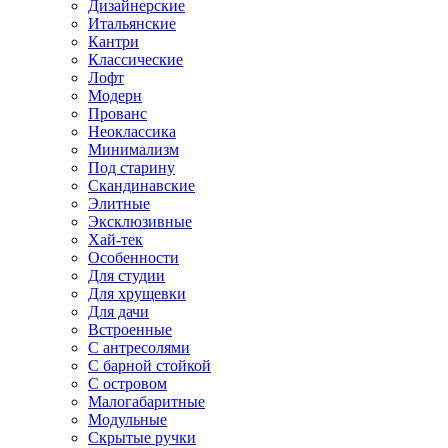
Дизайнерские
Итальянские
Кантри
Классические
Лофт
Модерн
Прованс
Неоклассика
Минимализм
Под старину
Скандинавские
Элитные
Эксклюзивные
Хай-тек
Особенности
Для студии
Для хрущевки
Для дачи
Встроенные
С антресолями
С барной стойкой
С островом
Малогабаритные
Модульные
Скрытые ручки