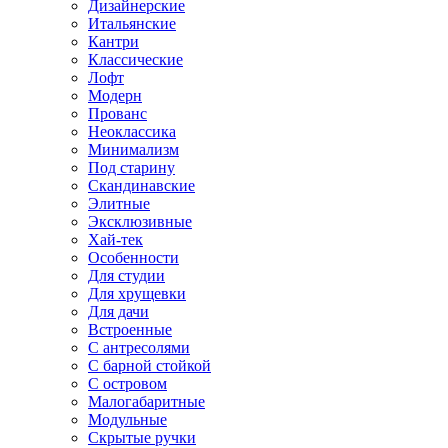
Дизайнерские
Итальянские
Кантри
Классические
Лофт
Модерн
Прованс
Неоклассика
Минимализм
Под старину
Скандинавские
Элитные
Эксклюзивные
Хай-тек
Особенности
Для студии
Для хрущевки
Для дачи
Встроенные
С антресолями
С барной стойкой
С островом
Малогабаритные
Модульные
Скрытые ручки