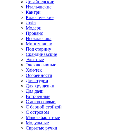
Дизайнерские
Итальянские
Кантри
Классические
Лофт
Модерн
Прованс
Неоклассика
Минимализм
Под старину
Скандинавские
Элитные
Эксклюзивные
Хай-тек
Особенности
Для студии
Для хрущевки
Для дачи
Встроенные
С антресолями
С барной стойкой
С островом
Малогабаритные
Модульные
Скрытые ручки