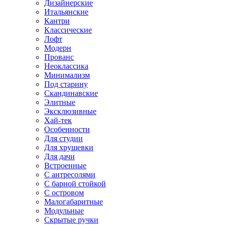
Дизайнерские
Итальянские
Кантри
Классические
Лофт
Модерн
Прованс
Неоклассика
Минимализм
Под старину
Скандинавские
Элитные
Эксклюзивные
Хай-тек
Особенности
Для студии
Для хрущевки
Для дачи
Встроенные
С антресолями
С барной стойкой
С островом
Малогабаритные
Модульные
Скрытые ручки