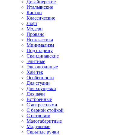
Дизайнерские
Итальянские
Кантри
Классические
Лофт
Модерн
Прованс
Неоклассика
Минимализм
Под старину
Скандинавские
Элитные
Эксклюзивные
Хай-тек
Особенности
Для студии
Для хрущевки
Для дачи
Встроенные
С антресолями
С барной стойкой
С островом
Малогабаритные
Модульные
Скрытые ручки