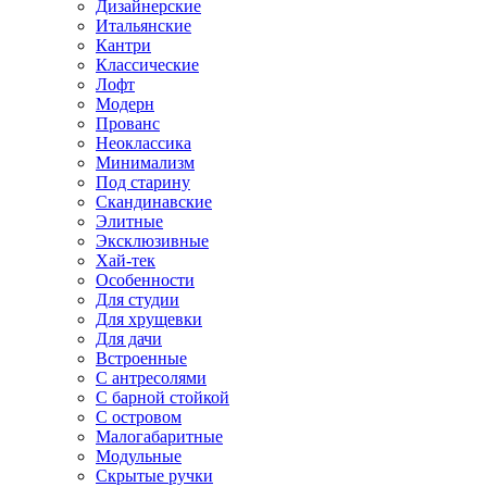
Дизайнерские
Итальянские
Кантри
Классические
Лофт
Модерн
Прованс
Неоклассика
Минимализм
Под старину
Скандинавские
Элитные
Эксклюзивные
Хай-тек
Особенности
Для студии
Для хрущевки
Для дачи
Встроенные
С антресолями
С барной стойкой
С островом
Малогабаритные
Модульные
Скрытые ручки