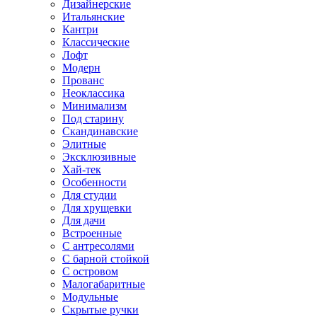
Дизайнерские
Итальянские
Кантри
Классические
Лофт
Модерн
Прованс
Неоклассика
Минимализм
Под старину
Скандинавские
Элитные
Эксклюзивные
Хай-тек
Особенности
Для студии
Для хрущевки
Для дачи
Встроенные
С антресолями
С барной стойкой
С островом
Малогабаритные
Модульные
Скрытые ручки