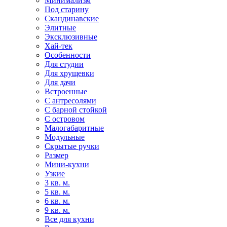
Минимализм
Под старину
Скандинавские
Элитные
Эксклюзивные
Хай-тек
Особенности
Для студии
Для хрущевки
Для дачи
Встроенные
С антресолями
С барной стойкой
С островом
Малогабаритные
Модульные
Скрытые ручки
Размер
Мини-кухни
Узкие
3 кв. м.
5 кв. м.
6 кв. м.
9 кв. м.
Все для кухни