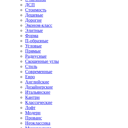
ДСП
Стоимость
Дешевые
Дорогие
Эконом-класс
Элитные
Форма
П-образные
Угловые
Прямые
Радиусные
Скошенные углы
Стиль
Современные
Евро
Английские
Дизайнерские
Итальянские
Кантри
Классические
Лофт
Модерн
Прованс
Неоклассика