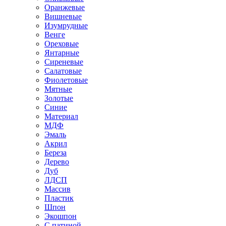
Оранжевые
Вишневые
Изумрудные
Венге
Ореховые
Янтарные
Сиреневые
Салатовые
Фиолетовые
Мятные
Золотые
Синие
Материал
МДФ
Эмаль
Акрил
Береза
Дерево
Дуб
ЛДСП
Массив
Пластик
Шпон
Экошпон
С патиной