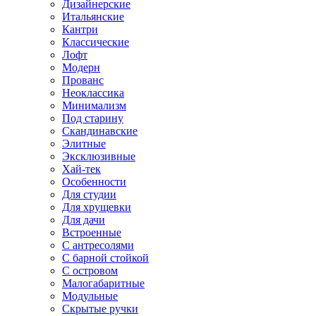
Дизайнерские
Итальянские
Кантри
Классические
Лофт
Модерн
Прованс
Неоклассика
Минимализм
Под старину
Скандинавские
Элитные
Эксклюзивные
Хай-тек
Особенности
Для студии
Для хрущевки
Для дачи
Встроенные
С антресолями
С барной стойкой
С островом
Малогабаритные
Модульные
Скрытые ручки