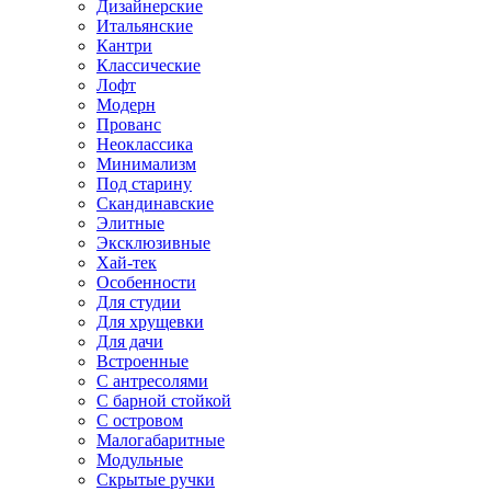
Дизайнерские
Итальянские
Кантри
Классические
Лофт
Модерн
Прованс
Неоклассика
Минимализм
Под старину
Скандинавские
Элитные
Эксклюзивные
Хай-тек
Особенности
Для студии
Для хрущевки
Для дачи
Встроенные
С антресолями
С барной стойкой
С островом
Малогабаритные
Модульные
Скрытые ручки