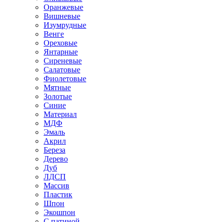
Оранжевые
Вишневые
Изумрудные
Венге
Ореховые
Янтарные
Сиреневые
Салатовые
Фиолетовые
Мятные
Золотые
Синие
Материал
МДФ
Эмаль
Акрил
Береза
Дерево
Дуб
ЛДСП
Массив
Пластик
Шпон
Экошпон
С патиной