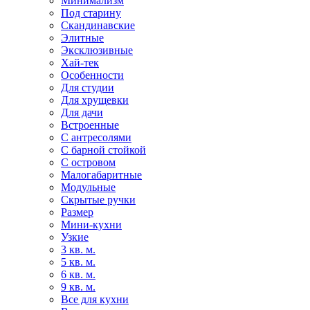
Минимализм
Под старину
Скандинавские
Элитные
Эксклюзивные
Хай-тек
Особенности
Для студии
Для хрущевки
Для дачи
Встроенные
С антресолями
С барной стойкой
С островом
Малогабаритные
Модульные
Скрытые ручки
Размер
Мини-кухни
Узкие
3 кв. м.
5 кв. м.
6 кв. м.
9 кв. м.
Все для кухни