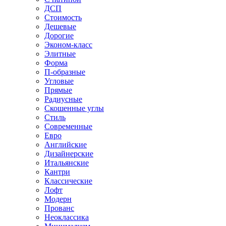
ДСП
Стоимость
Дешевые
Дорогие
Эконом-класс
Элитные
Форма
П-образные
Угловые
Прямые
Радиусные
Скошенные углы
Стиль
Современные
Евро
Английские
Дизайнерские
Итальянские
Кантри
Классические
Лофт
Модерн
Прованс
Неоклассика