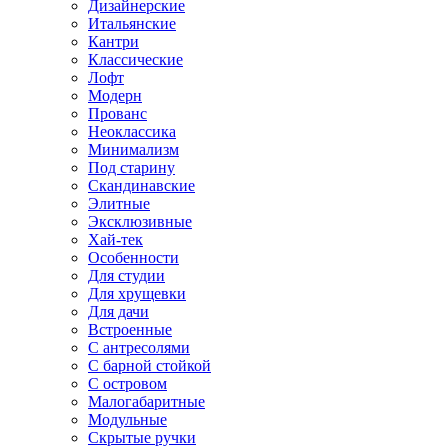
Дизайнерские
Итальянские
Кантри
Классические
Лофт
Модерн
Прованс
Неоклассика
Минимализм
Под старину
Скандинавские
Элитные
Эксклюзивные
Хай-тек
Особенности
Для студии
Для хрущевки
Для дачи
Встроенные
С антресолями
С барной стойкой
С островом
Малогабаритные
Модульные
Скрытые ручки