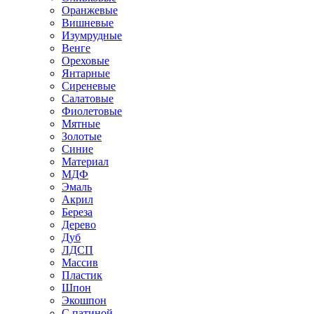
Оранжевые
Вишневые
Изумрудные
Венге
Ореховые
Янтарные
Сиреневые
Салатовые
Фиолетовые
Мятные
Золотые
Синие
Материал
МДФ
Эмаль
Акрил
Береза
Дерево
Дуб
ЛДСП
Массив
Пластик
Шпон
Экошпон
С патиной