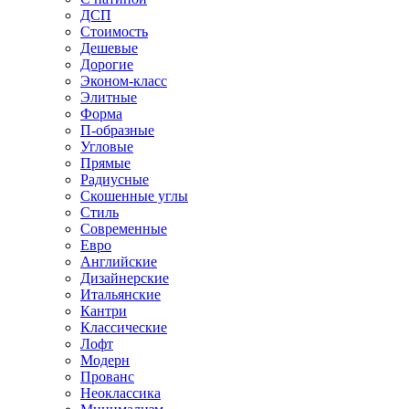
ДСП
Стоимость
Дешевые
Дорогие
Эконом-класс
Элитные
Форма
П-образные
Угловые
Прямые
Радиусные
Скошенные углы
Стиль
Современные
Евро
Английские
Дизайнерские
Итальянские
Кантри
Классические
Лофт
Модерн
Прованс
Неоклассика