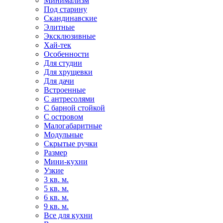
Минимализм
Под старину
Скандинавские
Элитные
Эксклюзивные
Хай-тек
Особенности
Для студии
Для хрущевки
Для дачи
Встроенные
С антресолями
С барной стойкой
С островом
Малогабаритные
Модульные
Скрытые ручки
Размер
Мини-кухни
Узкие
3 кв. м.
5 кв. м.
6 кв. м.
9 кв. м.
Все для кухни