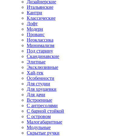
Дизайнерские
Итальянские
Кантри
Классические
Лофт
Модерн
Прованс
Неоклассика
Минимализм
Под старину
Скандинавские
Элитные
Эксклюзивные
Хай-тек
Особенности
Для студии
Для хрущевки
Для дачи
Встроенные
С антресолями
С барной стойкой
С островом
Малогабаритные
Модульные
Скрытые ручки