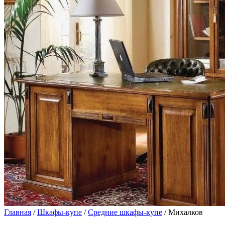
Главная
/
Шкафы-купе
/
Средние шкафы-купе
/ Михалков