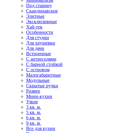
Минимализм
Под старину
Скандинавские
Элитные
Эксклюзивные
Хай-тек
Особенности
Для студии
Для хрущевки
Для дачи
Встроенные
С антресолями
С барной стойкой
С островом
Малогабаритные
Модульные
Скрытые ручки
Размер
Мини-кухни
Узкие
3 кв. м.
5 кв. м.
6 кв. м.
9 кв. м.
Все для кухни