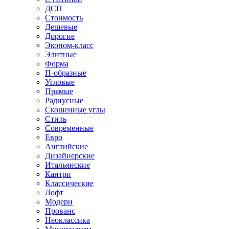
ДСП
Стоимость
Дешевые
Дорогие
Эконом-класс
Элитные
Форма
П-образные
Угловые
Прямые
Радиусные
Скошенные углы
Стиль
Современные
Евро
Английские
Дизайнерские
Итальянские
Кантри
Классические
Лофт
Модерн
Прованс
Неоклассика