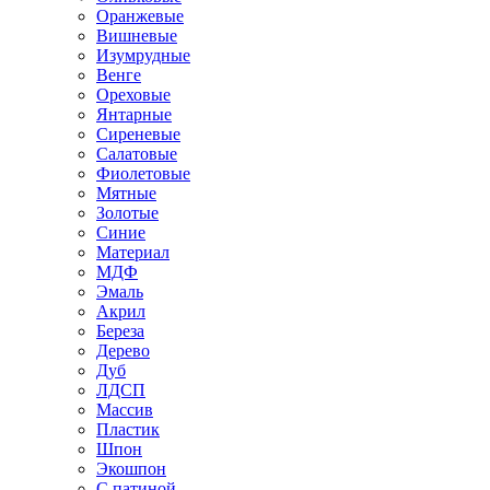
Оранжевые
Вишневые
Изумрудные
Венге
Ореховые
Янтарные
Сиреневые
Салатовые
Фиолетовые
Мятные
Золотые
Синие
Материал
МДФ
Эмаль
Акрил
Береза
Дерево
Дуб
ЛДСП
Массив
Пластик
Шпон
Экошпон
С патиной