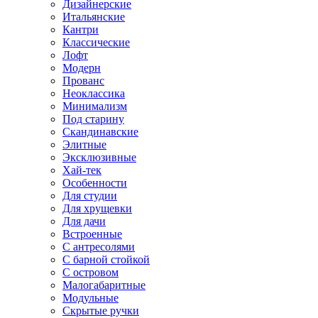
Дизайнерские
Итальянские
Кантри
Классические
Лофт
Модерн
Прованс
Неоклассика
Минимализм
Под старину
Скандинавские
Элитные
Эксклюзивные
Хай-тек
Особенности
Для студии
Для хрущевки
Для дачи
Встроенные
С антресолями
С барной стойкой
С островом
Малогабаритные
Модульные
Скрытые ручки