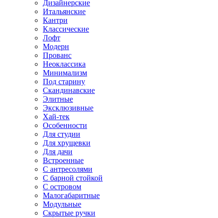
Дизайнерские
Итальянские
Кантри
Классические
Лофт
Модерн
Прованс
Неоклассика
Минимализм
Под старину
Скандинавские
Элитные
Эксклюзивные
Хай-тек
Особенности
Для студии
Для хрущевки
Для дачи
Встроенные
С антресолями
С барной стойкой
С островом
Малогабаритные
Модульные
Скрытые ручки