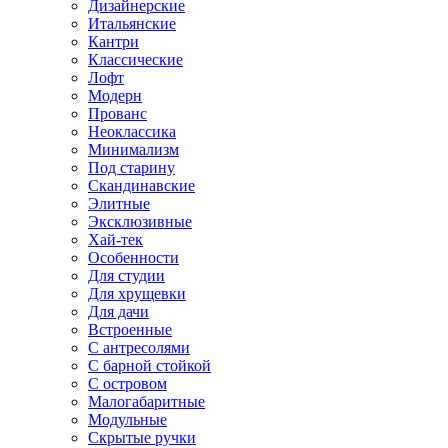
Дизайнерские
Итальянские
Кантри
Классические
Лофт
Модерн
Прованс
Неоклассика
Минимализм
Под старину
Скандинавские
Элитные
Эксклюзивные
Хай-тек
Особенности
Для студии
Для хрущевки
Для дачи
Встроенные
С антресолями
С барной стойкой
С островом
Малогабаритные
Модульные
Скрытые ручки