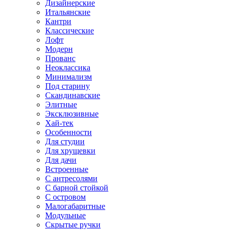
Дизайнерские
Итальянские
Кантри
Классические
Лофт
Модерн
Прованс
Неоклассика
Минимализм
Под старину
Скандинавские
Элитные
Эксклюзивные
Хай-тек
Особенности
Для студии
Для хрущевки
Для дачи
Встроенные
С антресолями
С барной стойкой
С островом
Малогабаритные
Модульные
Скрытые ручки