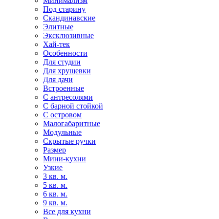
Минимализм
Под старину
Скандинавские
Элитные
Эксклюзивные
Хай-тек
Особенности
Для студии
Для хрущевки
Для дачи
Встроенные
С антресолями
С барной стойкой
С островом
Малогабаритные
Модульные
Скрытые ручки
Размер
Мини-кухни
Узкие
3 кв. м.
5 кв. м.
6 кв. м.
9 кв. м.
Все для кухни