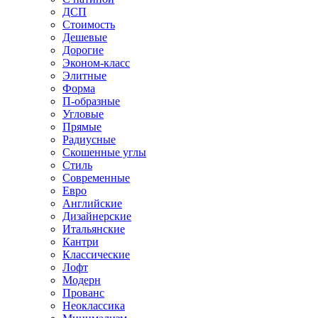
ДСП
Стоимость
Дешевые
Дорогие
Эконом-класс
Элитные
Форма
П-образные
Угловые
Прямые
Радиусные
Скошенные углы
Стиль
Современные
Евро
Английские
Дизайнерские
Итальянские
Кантри
Классические
Лофт
Модерн
Прованс
Неоклассика