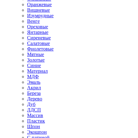
Оранжевые
Вишневые
Изумрудные
Венге
Ореховые
Янтарные
Сиреневые
Салатовые
Фиолетовые
Мятные
Золотые
Синие
Материал
МДФ
Эмаль
Акрил
Береза
Дерево
Дуб
ЛДСП
Массив
Пластик
Шпон
Экошпон
С патиной