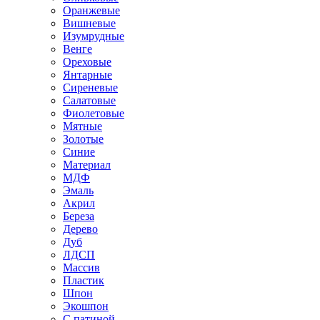
Оранжевые
Вишневые
Изумрудные
Венге
Ореховые
Янтарные
Сиреневые
Салатовые
Фиолетовые
Мятные
Золотые
Синие
Материал
МДФ
Эмаль
Акрил
Береза
Дерево
Дуб
ЛДСП
Массив
Пластик
Шпон
Экошпон
С патиной