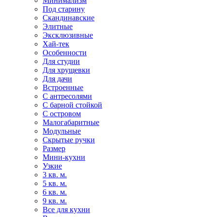
Минимализм
Под старину
Скандинавские
Элитные
Эксклюзивные
Хай-тек
Особенности
Для студии
Для хрущевки
Для дачи
Встроенные
С антресолями
С барной стойкой
С островом
Малогабаритные
Модульные
Скрытые ручки
Размер
Мини-кухни
Узкие
3 кв. м.
5 кв. м.
6 кв. м.
9 кв. м.
Все для кухни