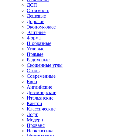
ДСП
Стоимость
Дешевые
Дорогие
Эконом-класс
Элитные
Форма
П-образные
Угловые
Прямые
Радиусные
Скошенные углы
Стиль
Современные
Евро
Английские
Дизайнерские
Итальянские
Кантри
Классические
Лофт
Модерн
Прованс
Неоклассика