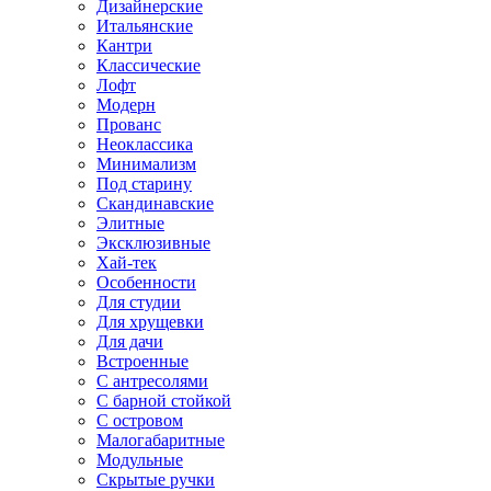
Дизайнерские
Итальянские
Кантри
Классические
Лофт
Модерн
Прованс
Неоклассика
Минимализм
Под старину
Скандинавские
Элитные
Эксклюзивные
Хай-тек
Особенности
Для студии
Для хрущевки
Для дачи
Встроенные
С антресолями
С барной стойкой
С островом
Малогабаритные
Модульные
Скрытые ручки