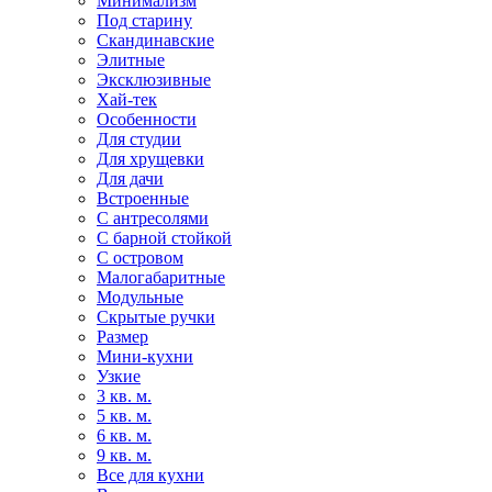
Минимализм
Под старину
Скандинавские
Элитные
Эксклюзивные
Хай-тек
Особенности
Для студии
Для хрущевки
Для дачи
Встроенные
С антресолями
С барной стойкой
С островом
Малогабаритные
Модульные
Скрытые ручки
Размер
Мини-кухни
Узкие
3 кв. м.
5 кв. м.
6 кв. м.
9 кв. м.
Все для кухни