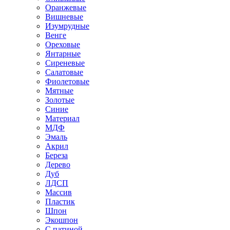
Оранжевые
Вишневые
Изумрудные
Венге
Ореховые
Янтарные
Сиреневые
Салатовые
Фиолетовые
Мятные
Золотые
Синие
Материал
МДФ
Эмаль
Акрил
Береза
Дерево
Дуб
ЛДСП
Массив
Пластик
Шпон
Экошпон
С патиной