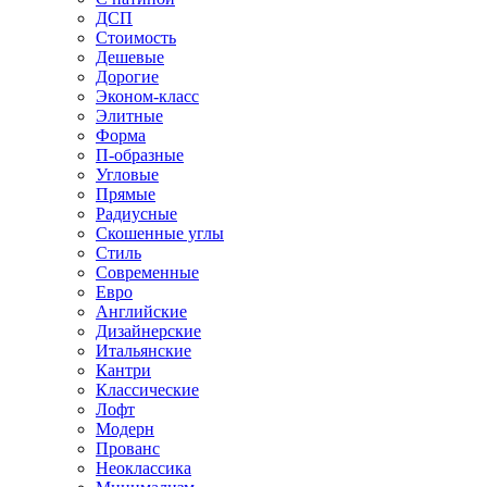
ДСП
Стоимость
Дешевые
Дорогие
Эконом-класс
Элитные
Форма
П-образные
Угловые
Прямые
Радиусные
Скошенные углы
Стиль
Современные
Евро
Английские
Дизайнерские
Итальянские
Кантри
Классические
Лофт
Модерн
Прованс
Неоклассика