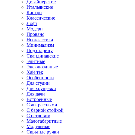
Дизайнерские
Итальянские
Кантри
Классические
Лофт
Модерн
Прованс
Неоклассика
Минимализм
Под старину
Скандинавские
Элитные
Эксклюзивные
Хай-тек
Особенности
Для студии
Для хрущевки
Для дачи
Встроенные
С антресолями
С барной стойкой
С островом
Малогабаритные
Модульные
Скрытые ручки