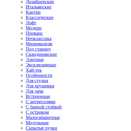
Дизайнерские
Итальянские
Кантри
Классические
Лофт
Модерн
Прованс
Неоклассика
Минимализм
Под старину
Скандинавские
Элитные
Эксклюзивные
Хай-тек
Особенности
Для студии
Для хрущевки
Для дачи
Встроенные
С антресолями
С барной стойкой
С островом
Малогабаритные
Модульные
Скрытые ручки