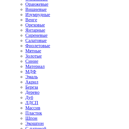
Оранжевые
Вишневые
Изумрудные
Венге
Ореховые
Янтарные
Сиреневые
Салатовые
Фиолетовые
Мятные
Золотые
Синие
Материал
МДФ
Эмаль
Акрил
Береза
Дерево
Дуб
ЛДСП
Массив
Пластик
Шпон
Экошпон
С патиной