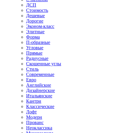
ДСП
Стоимость
Дешевые
Дорогие
Эконом-класс
Элитные
Форма
П-образные
Угловые
Прямые
Радиусные
Скошенные углы
Стиль
Современные
Евро
Английские
Дизайнерские
Итальянские
Кантри
Классические
Лофт
Модерн
Прованс
Неоклассика