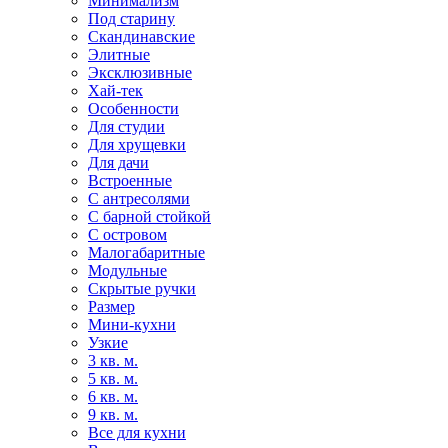
Минимализм
Под старину
Скандинавские
Элитные
Эксклюзивные
Хай-тек
Особенности
Для студии
Для хрущевки
Для дачи
Встроенные
С антресолями
С барной стойкой
С островом
Малогабаритные
Модульные
Скрытые ручки
Размер
Мини-кухни
Узкие
3 кв. м.
5 кв. м.
6 кв. м.
9 кв. м.
Все для кухни