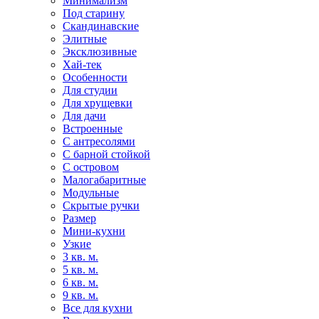
Минимализм
Под старину
Скандинавские
Элитные
Эксклюзивные
Хай-тек
Особенности
Для студии
Для хрущевки
Для дачи
Встроенные
С антресолями
С барной стойкой
С островом
Малогабаритные
Модульные
Скрытые ручки
Размер
Мини-кухни
Узкие
3 кв. м.
5 кв. м.
6 кв. м.
9 кв. м.
Все для кухни