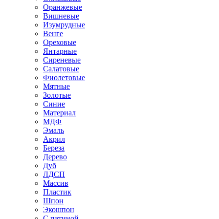
Оранжевые
Вишневые
Изумрудные
Венге
Ореховые
Янтарные
Сиреневые
Салатовые
Фиолетовые
Мятные
Золотые
Синие
Материал
МДФ
Эмаль
Акрил
Береза
Дерево
Дуб
ЛДСП
Массив
Пластик
Шпон
Экошпон
С патиной