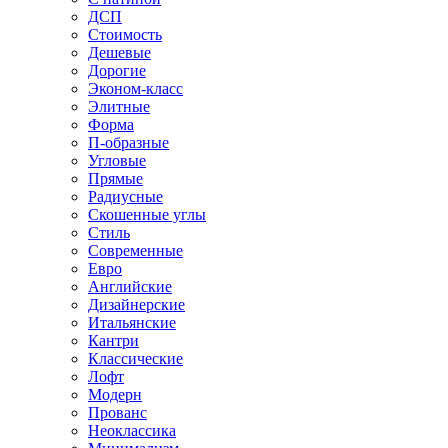
ДСП
Стоимость
Дешевые
Дорогие
Эконом-класс
Элитные
Форма
П-образные
Угловые
Прямые
Радиусные
Скошенные углы
Стиль
Современные
Евро
Английские
Дизайнерские
Итальянские
Кантри
Классические
Лофт
Модерн
Прованс
Неоклассика