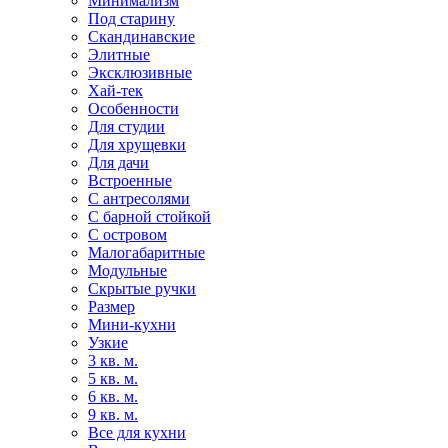
Минимализм
Под старину
Скандинавские
Элитные
Эксклюзивные
Хай-тек
Особенности
Для студии
Для хрущевки
Для дачи
Встроенные
С антресолями
С барной стойкой
С островом
Малогабаритные
Модульные
Скрытые ручки
Размер
Мини-кухни
Узкие
3 кв. м.
5 кв. м.
6 кв. м.
9 кв. м.
Все для кухни