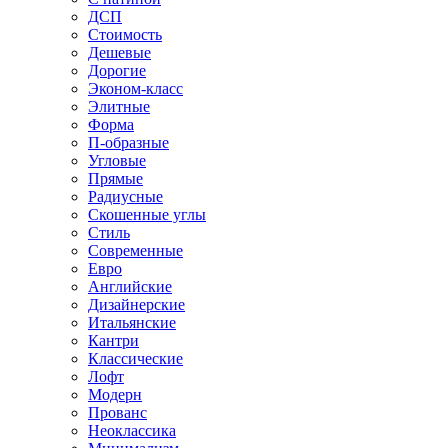
ДСП
Стоимость
Дешевые
Дорогие
Эконом-класс
Элитные
Форма
П-образные
Угловые
Прямые
Радиусные
Скошенные углы
Стиль
Современные
Евро
Английские
Дизайнерские
Итальянские
Кантри
Классические
Лофт
Модерн
Прованс
Неоклассика