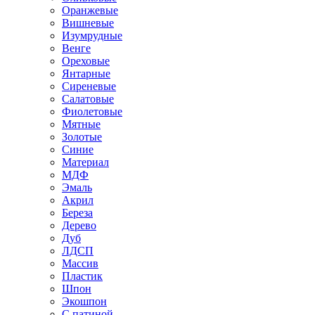
Оранжевые
Вишневые
Изумрудные
Венге
Ореховые
Янтарные
Сиреневые
Салатовые
Фиолетовые
Мятные
Золотые
Синие
Материал
МДФ
Эмаль
Акрил
Береза
Дерево
Дуб
ЛДСП
Массив
Пластик
Шпон
Экошпон
С патиной