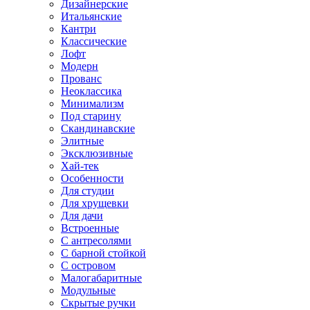
Дизайнерские
Итальянские
Кантри
Классические
Лофт
Модерн
Прованс
Неоклассика
Минимализм
Под старину
Скандинавские
Элитные
Эксклюзивные
Хай-тек
Особенности
Для студии
Для хрущевки
Для дачи
Встроенные
С антресолями
С барной стойкой
С островом
Малогабаритные
Модульные
Скрытые ручки