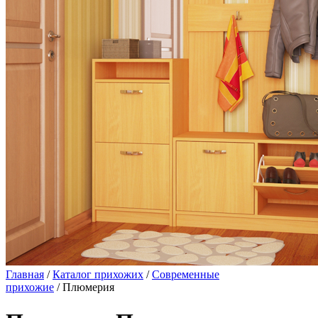
Главная
/
Каталог прихожих
/
Современные
прихожие
/ Плюмерия