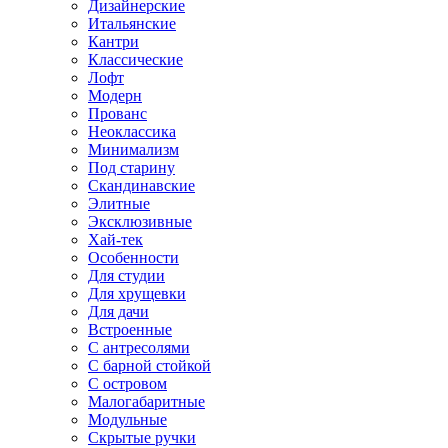
Дизайнерские
Итальянские
Кантри
Классические
Лофт
Модерн
Прованс
Неоклассика
Минимализм
Под старину
Скандинавские
Элитные
Эксклюзивные
Хай-тек
Особенности
Для студии
Для хрущевки
Для дачи
Встроенные
С антресолями
С барной стойкой
С островом
Малогабаритные
Модульные
Скрытые ручки