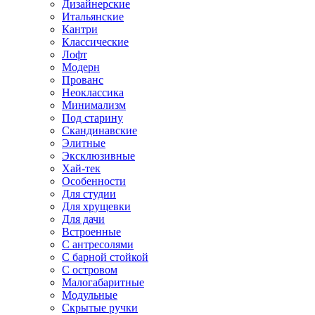
Дизайнерские
Итальянские
Кантри
Классические
Лофт
Модерн
Прованс
Неоклассика
Минимализм
Под старину
Скандинавские
Элитные
Эксклюзивные
Хай-тек
Особенности
Для студии
Для хрущевки
Для дачи
Встроенные
С антресолями
С барной стойкой
С островом
Малогабаритные
Модульные
Скрытые ручки