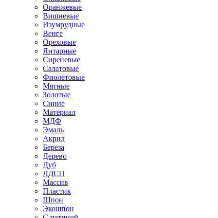
Оранжевые
Вишневые
Изумрудные
Венге
Ореховые
Янтарные
Сиреневые
Салатовые
Фиолетовые
Мятные
Золотые
Синие
Материал
МДФ
Эмаль
Акрил
Береза
Дерево
Дуб
ЛДСП
Массив
Пластик
Шпон
Экошпон
С патиной