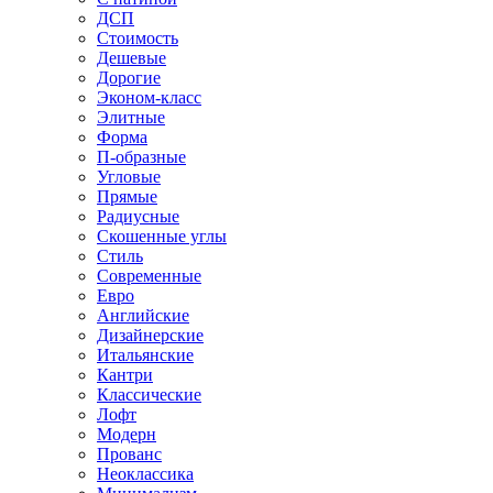
ДСП
Стоимость
Дешевые
Дорогие
Эконом-класс
Элитные
Форма
П-образные
Угловые
Прямые
Радиусные
Скошенные углы
Стиль
Современные
Евро
Английские
Дизайнерские
Итальянские
Кантри
Классические
Лофт
Модерн
Прованс
Неоклассика