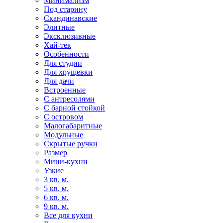
Минимализм
Под старину
Скандинавские
Элитные
Эксклюзивные
Хай-тек
Особенности
Для студии
Для хрущевки
Для дачи
Встроенные
С антресолями
С барной стойкой
С островом
Малогабаритные
Модульные
Скрытые ручки
Размер
Мини-кухни
Узкие
3 кв. м.
5 кв. м.
6 кв. м.
9 кв. м.
Все для кухни