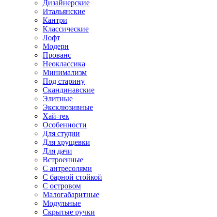
Дизайнерские
Итальянские
Кантри
Классические
Лофт
Модерн
Прованс
Неоклассика
Минимализм
Под старину
Скандинавские
Элитные
Эксклюзивные
Хай-тек
Особенности
Для студии
Для хрущевки
Для дачи
Встроенные
С антресолями
С барной стойкой
С островом
Малогабаритные
Модульные
Скрытые ручки