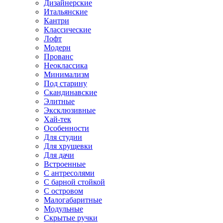
Дизайнерские
Итальянские
Кантри
Классические
Лофт
Модерн
Прованс
Неоклассика
Минимализм
Под старину
Скандинавские
Элитные
Эксклюзивные
Хай-тек
Особенности
Для студии
Для хрущевки
Для дачи
Встроенные
С антресолями
С барной стойкой
С островом
Малогабаритные
Модульные
Скрытые ручки