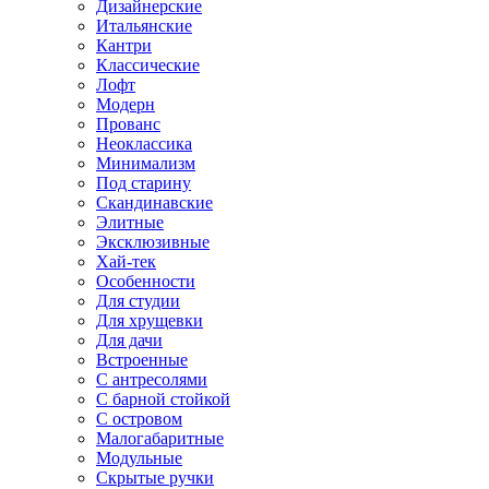
Дизайнерские
Итальянские
Кантри
Классические
Лофт
Модерн
Прованс
Неоклассика
Минимализм
Под старину
Скандинавские
Элитные
Эксклюзивные
Хай-тек
Особенности
Для студии
Для хрущевки
Для дачи
Встроенные
С антресолями
С барной стойкой
С островом
Малогабаритные
Модульные
Скрытые ручки