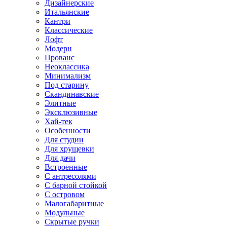
Дизайнерские
Итальянские
Кантри
Классические
Лофт
Модерн
Прованс
Неоклассика
Минимализм
Под старину
Скандинавские
Элитные
Эксклюзивные
Хай-тек
Особенности
Для студии
Для хрущевки
Для дачи
Встроенные
С антресолями
С барной стойкой
С островом
Малогабаритные
Модульные
Скрытые ручки