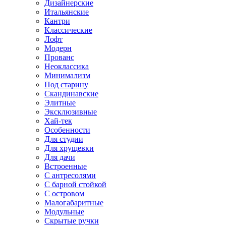
Дизайнерские
Итальянские
Кантри
Классические
Лофт
Модерн
Прованс
Неоклассика
Минимализм
Под старину
Скандинавские
Элитные
Эксклюзивные
Хай-тек
Особенности
Для студии
Для хрущевки
Для дачи
Встроенные
С антресолями
С барной стойкой
С островом
Малогабаритные
Модульные
Скрытые ручки