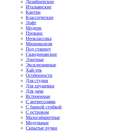
Дизайнерские
Итальянские
Кантри
Классические
Лофт
Модерн
Прованс
Неоклассика
Минимализм
Под старину
Скандинавские
Элитные
Эксклюзивные
Хай-тек
Особенности
Для студии
Для хрущевки
Для дачи
Встроенные
С антресолями
С барной стойкой
С островом
Малогабаритные
Модульные
Скрытые ручки