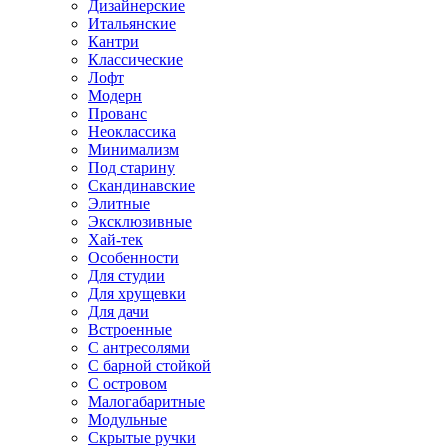
Дизайнерские
Итальянские
Кантри
Классические
Лофт
Модерн
Прованс
Неоклассика
Минимализм
Под старину
Скандинавские
Элитные
Эксклюзивные
Хай-тек
Особенности
Для студии
Для хрущевки
Для дачи
Встроенные
С антресолями
С барной стойкой
С островом
Малогабаритные
Модульные
Скрытые ручки