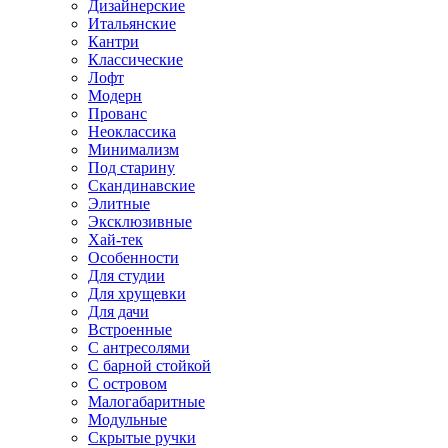
Дизайнерские
Итальянские
Кантри
Классические
Лофт
Модерн
Прованс
Неоклассика
Минимализм
Под старину
Скандинавские
Элитные
Эксклюзивные
Хай-тек
Особенности
Для студии
Для хрущевки
Для дачи
Встроенные
С антресолями
С барной стойкой
С островом
Малогабаритные
Модульные
Скрытые ручки