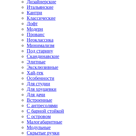
Дизайнерские
Итальянские
Кантри
Классические
Лофт
Модерн
Прованс
Неоклассика
Минимализм
Под старину
Скандинавские
Элитные
Эксклюзивные
Хай-тек
Особенности
Для студии
Для хрущевки
Для дачи
Встроенные
С антресолями
С барной стойкой
С островом
Малогабаритные
Модульные
Скрытые ручки